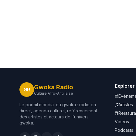
Explorer
Gwoka Radio
GR
Culture Afro-Antillaise
Événeme
Le portail mondial du gwoka : radio en
Artistes
direct, agenda culturel, référencement
Restaura
des artistes et acteurs de l'univers
Vidéos
gwoka.
Podcasts