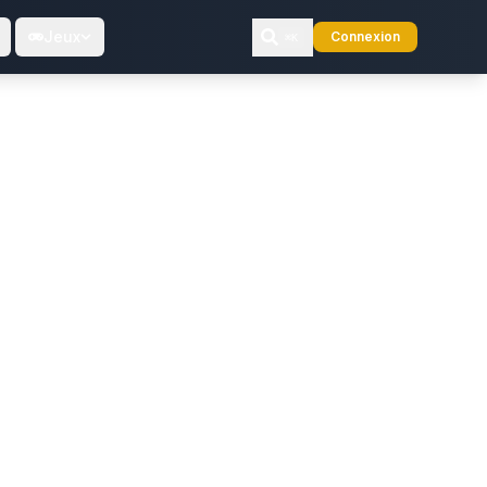
Jeux
Connexion
⌘K