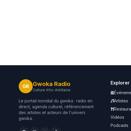
Explorer
Gwoka Radio
GR
Culture Afro-Antillaise
Événeme
Le portail mondial du gwoka : radio en
Artistes
direct, agenda culturel, référencement
Restaura
des artistes et acteurs de l'univers
Vidéos
gwoka.
Podcasts