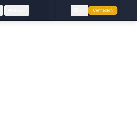
Jeux
Connexion
⌘K