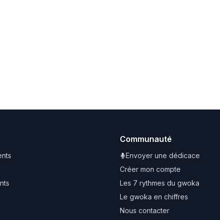
Communauté
nts
Envoyer une dédicace
Créer mon compte
nts
Les 7 rythmes du gwoka
Le gwoka en chiffres
Nous contacter