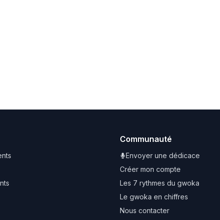
Communauté
nts
Envoyer une dédicace
Créer mon compte
nts
Les 7 rythmes du gwoka
Le gwoka en chiffres
Nous contacter