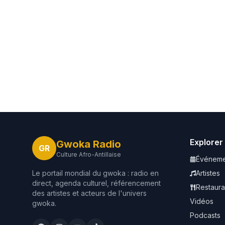
Explorer
Gwoka Radio
GR
Culture Afro-Antillaise
Événeme
Le portail mondial du gwoka : radio en
Artistes
direct, agenda culturel, référencement
Restaura
des artistes et acteurs de l'univers
Vidéos
gwoka.
Podcasts