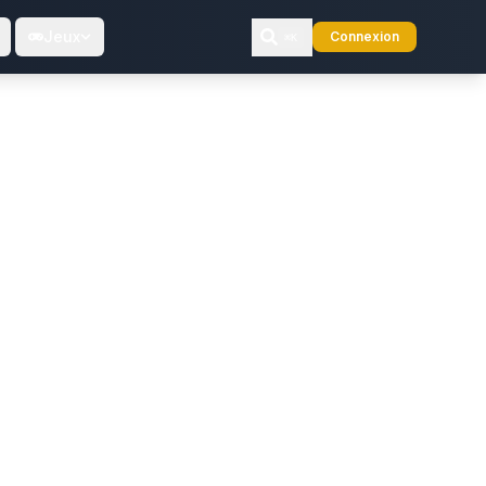
Jeux
Connexion
⌘K