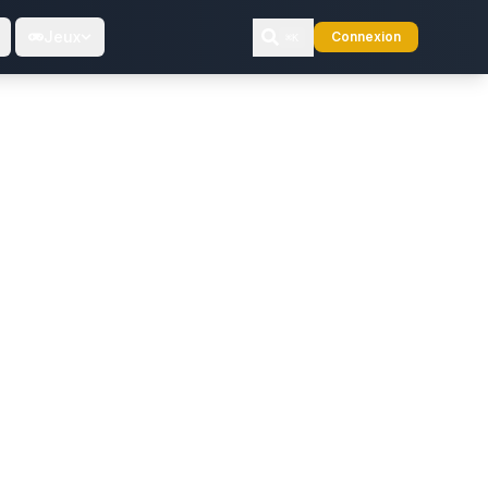
Jeux
Connexion
⌘K