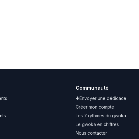
Communauté
nts
Envoyer une dédicace
Créer mon compte
nts
Les 7 rythmes du gwoka
Le gwoka en chiffres
Nous contacter