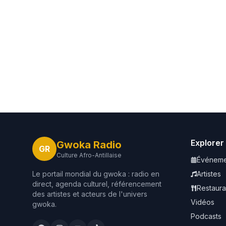
Explorer
Gwoka Radio
GR
Culture Afro-Antillaise
Événeme
Le portail mondial du gwoka : radio en
Artistes
direct, agenda culturel, référencement
Restaura
des artistes et acteurs de l'univers
Vidéos
gwoka.
Podcasts