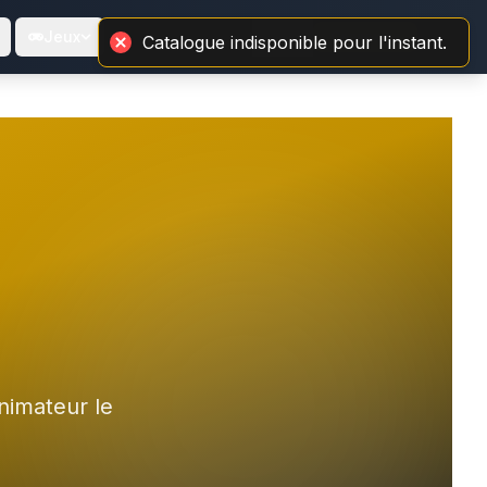
Jeux
Connexion
⌘K
animateur le