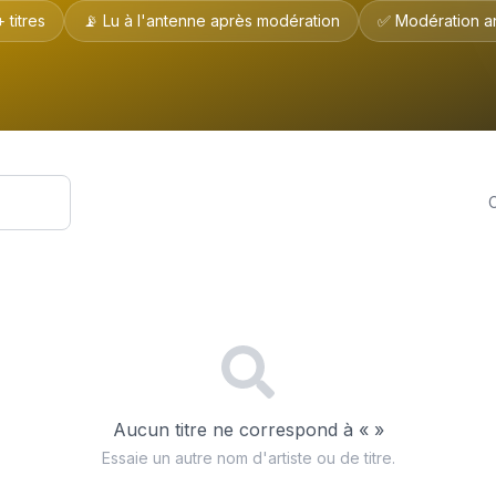
+
titres
📡 Lu à l'antenne après modération
✅ Modération a
Aucun titre ne correspond à «
»
Essaie un autre nom d'artiste ou de titre.