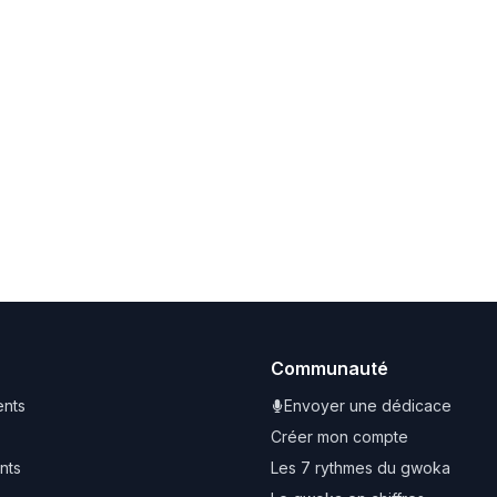
Communauté
nts
Envoyer une dédicace
Créer mon compte
nts
Les 7 rythmes du gwoka