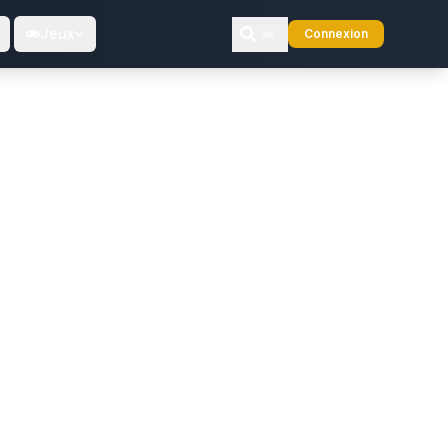
Jeux
Connexion
⌘K