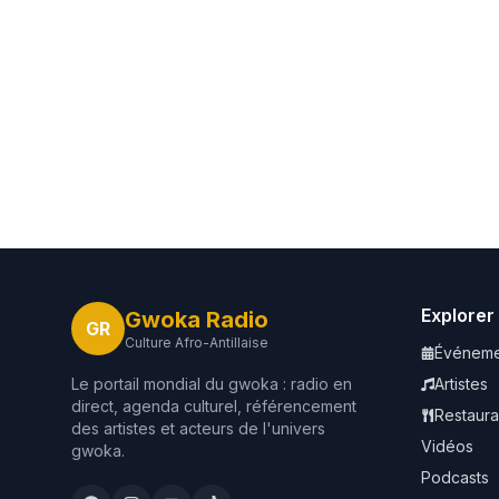
Explorer
Gwoka Radio
GR
Culture Afro-Antillaise
Événeme
Le portail mondial du gwoka : radio en
Artistes
direct, agenda culturel, référencement
Restaura
des artistes et acteurs de l'univers
Vidéos
gwoka.
Podcasts