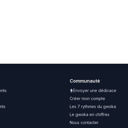
Communauté
nts
Envoyer une dédicace
Créer mon compte
nts
Les 7 rythmes du gwoka
Le gwoka en chiffres
Nous contacter