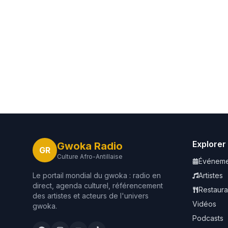
Explorer
Gwoka Radio
GR
Culture Afro-Antillaise
Événeme
Le portail mondial du gwoka : radio en
Artistes
direct, agenda culturel, référencement
Restaura
des artistes et acteurs de l'univers
Vidéos
gwoka.
Podcasts