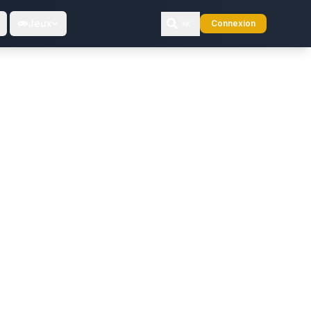
Jeux
Connexion
⌘K