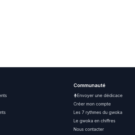
Communauté
nts
Envoyer une dédicace
Créer mon compte
nts
Les 7 rythmes du gwoka
Le gwoka en chiffres
Nous contacter