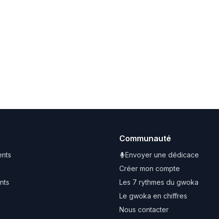
Communauté
nts
Envoyer une dédicace
Créer mon compte
nts
Les 7 rythmes du gwoka
Le gwoka en chiffres
Nous contacter