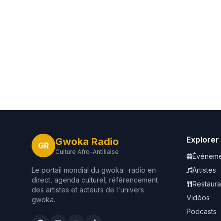
Explorer
Gwoka Radio
GR
Culture Afro-Antillaise
Événeme
Le portail mondial du gwoka : radio en
Artistes
direct, agenda culturel, référencement
Restaura
des artistes et acteurs de l'univers
Vidéos
gwoka.
Podcasts