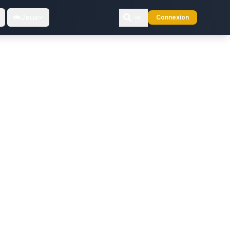
Jeux
Connexion
⌘K